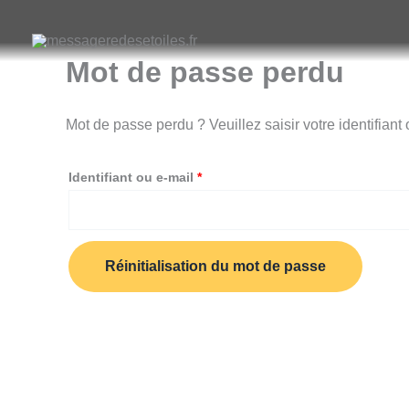
Aller
Obligatoire
au
Mot de passe perdu
contenu
Mot de passe perdu ? Veuillez saisir votre identifian
Identifiant ou e-mail
*
Réinitialisation du mot de passe